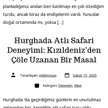
planladığımız andan beri katılmayı en çok istediğim
turdu, ancak biraz da endişelerim vardı. Yunuslar
doğal ortamında mı, yoksa […]
Hurghada Atlı Safari
Deneyimi: Kızıldeniz’den
Çöle Uzanan Bir Masal
Yazı
Yazının
Tasarlayan:
melistosun
Şubat 15, 2025
tarihi
yazarı
Kategoriler
Kategori:
Deneyim
,
Mısır
Hurghada ’da geçirdiğimiz günlerin en unutulmaz
anlarından biri, kesinlikle atlı safari turu oldu.