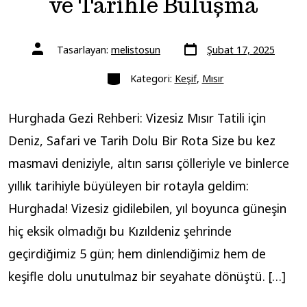
ve Tarihle Buluşma
Yazı
Yazının
Tasarlayan:
melistosun
Şubat 17, 2025
tarihi
yazarı
Kategoriler
Kategori:
Keşif
,
Mısır
Hurghada Gezi Rehberi: Vizesiz Mısır Tatili için
Deniz, Safari ve Tarih Dolu Bir Rota Size bu kez
masmavi deniziyle, altın sarısı çölleriyle ve binlerce
yıllık tarihiyle büyüleyen bir rotayla geldim:
Hurghada! Vizesiz gidilebilen, yıl boyunca güneşin
hiç eksik olmadığı bu Kızıldeniz şehrinde
geçirdiğimiz 5 gün; hem dinlendiğimiz hem de
keşifle dolu unutulmaz bir seyahate dönüştü. […]