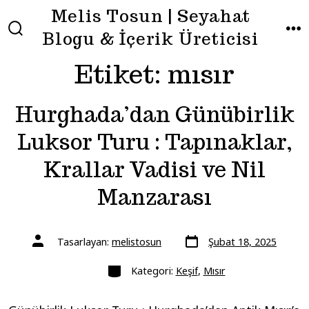
İçeriğe
Melis Tosun | Seyahat
atla
Blogu & İçerik Üreticisi
ARAMA
ME
ÇUBUĞUNU
GÖSTER/GIZLE
Etiket:
mısır
Hurghada’dan Günübirlik
Luksor Turu : Tapınaklar,
Krallar Vadisi ve Nil
Manzarası
Yazı
Yazının
Tasarlayan:
melistosun
Şubat 18, 2025
tarihi
yazarı
Kategoriler
Kategori:
Keşif
,
Mısır