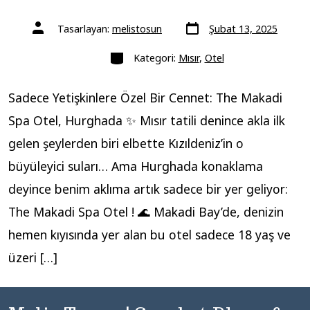
Yazı
Yazının
Tasarlayan:
melistosun
Şubat 13, 2025
tarihi
yazarı
Kategoriler
Kategori:
Mısır
,
Otel
Sadece Yetişkinlere Özel Bir Cennet: The Makadi
Spa Otel, Hurghada ✨ Mısır tatili denince akla ilk
gelen şeylerden biri elbette Kızıldeniz’in o
büyüleyici suları… Ama Hurghada konaklama
deyince benim aklıma artık sadece bir yer geliyor:
The Makadi Spa Otel ! 🌊 Makadi Bay’de, denizin
hemen kıyısında yer alan bu otel sadece 18 yaş ve
üzeri […]