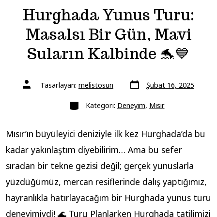
Hurghada Yunus Turu:
Masalsı Bir Gün, Mavi
Suların Kalbinde 🐬💙
Yazı
Yazının
Tasarlayan:
melistosun
Şubat 16, 2025
tarihi
yazarı
Kategoriler
Kategori:
Deneyim
,
Mısır
Mısır’ın büyüleyici deniziyle ilk kez Hurghada’da bu
kadar yakınlaştım diyebilirim… Ama bu sefer
sıradan bir tekne gezisi değil; gerçek yunuslarla
yüzdüğümüz, mercan resiflerinde dalış yaptığımız,
hayranlıkla hatırlayacağım bir Hurghada yunus turu
deneyimiydi! 🌊 Turu Planlarken Hurghada tatilimizi